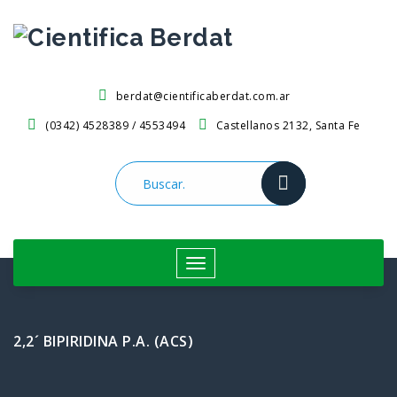
Saltar
al
contenido
berdat@cientificaberdat.com.ar
(0342) 4528389 / 4553494
Castellanos 2132, Santa Fe
Cambiar
navegación
2,2´ BIPIRIDINA P.A. (ACS)